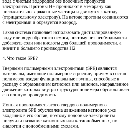
вода с чистым водородом без побочных продуктов
электролиза. Протоны Н+ проникают в мембрану как
положительно заряженные частицы и движутся к катоду
(отрицательному электроду). На катоде протоны соединяются
с электронами и образуется водород.
Такая система позволяет использовать дистиллированную
воду или воду обратного осмоса, поэтому нет необходимости
добавлять соли или кислоты для большей проводимости, а
значит и большего производства Н2.
4. Что такое SPE?
Твердыми полимерными электролитами (SPE) являются
материалы, имеющие полимерное строение, причем в состав
полимеров входят функциональные группы, способные к
распаду с образованием катионов или анионов, направленное
движение которых внутри структуры полимера обусловливает
его ионную проводимость.
Ионная проводимость этого твердого полимерного
электролита SPE обусловлена движением катионов уже
входящих в его состав, поэтому подобные электролиты
получили название катионных или катионобменных, по
аналогии с ионообменными смолами.