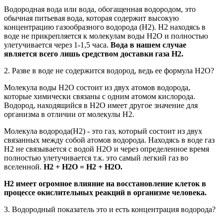
Водородная вода или вода, обогащенная водородом, это
обычная питьевая вода, которая содержит высокую
концентрацию газообразного водорода (H2). Н2 находясь в
воде не прикрепляется к молекулам воды Н2О и полностью
улетучивается через 1-1,5 часа.
Вода в нашем случае
является всего лишь средством доставки газа Н2.
2. Разве в воде не содержится водород, ведь ее формула Н2О?
Молекула воды Н2О состоит из двух атомов водорода,
которые химически связаны с одним атомом кислорода.
Водород, находящийся в Н2О имеет другое значение для
организма в отличии от молекулы Н2.
Молекула водорода(Н2) - это газ, который состоит из двух
связанных между собой атомов водорода. Находясь в воде газ
Н2 не связывается с водой Н2О и через определенное время
полностью улетучивается т.к. это самый легкий газ во
вселенной.
Н2 + Н2О = Н2 + Н2О.
Н2 имеет огромное влияние на восстановление клеток в
процессе окислительных реакций в организме человека.
3. Водородный показатель это и есть концентрация водорода?