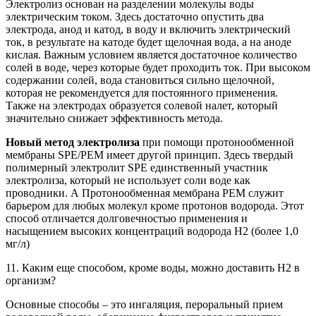
Электролиз основан на разделении молекулы воды
электрическим током. Здесь достаточно опустить два
электрода, анод и катод, в воду и включить электрический
ток, в результате на катоде будет щелочная вода, а на аноде
кислая. Важным условием является достаточное количество
солей в воде, через которые будет проходить ток. При высоком
содержании солей, вода становиться сильно щелочной,
которая не рекомендуется для постоянного применения.
Также на электродах образуется солевой налет, который
значительно снижает эффективность метода.
Новый метод электролиза
при помощи протонообменной
мембраны SPE/PEM имеет другой принцип. Здесь твердый
полимерный электролит SPE единственный участник
электролиза, который не использует соли воде как
проводники. А Протонообменная мембрана PEM служит
барьером для любых молекул кроме протонов водорода. Этот
способ отличается долговечностью применения и
насыщением высоких концентраций водорода Н2 (более 1,0
мг/л)
11. Каким еще способом, кроме воды, можно доставить Н2 в
организм?
Основные способы – это ингаляция, пероральный прием