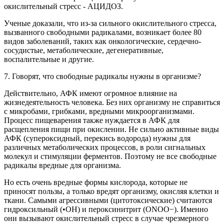
окислительный стресс - АЦИДОЗ.
Ученые доказали, что из-за сильного окислительного стресса,
вызванного свободными радикалами, возникает более 80
видов заболеваний, таких как онкологические, сердечно-
сосудистые, метаболические, дегенеративные,
воспалительные и другие.
7. Говорят, что свободные радикалы нужны в организме?
Действительно, АФК имеют огромное влияние на
жизнедеятельность человека. Без них организму не справиться
с микробами, грибками, вредными микроорганизмами.
Процесс пищеварения также нуждается в АФК для
расщепления пищи при окислении. Не сильно активные виды
АФК (супероксидный, перекись водорода) нужны для
различных метаболических процессов, в роли сигнальных
молекул и стимуляции ферментов. Поэтому не все свободные
радикалы вредные для организма.
Но есть очень вредные формы кислорода, которые не
приносят пользы, а только вредят организму, окисляя клетки и
ткани. Самыми агрессивными (цитотоксические) считаются
гидроксильный (•ОН) и пероксинитрит (ONOO−). Именно
они вызывают окислительный стресс в случае чрезмерного