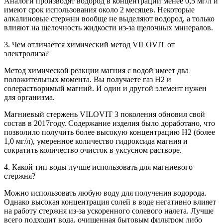
Аналоги производят водород в концентрации менее 0,5 мг/л и
имеют срок использования около 2 месяцев. Некоторые
алкалиновые стержни вообще не выделяют водород, а только
влияют на щелочность жидкости из-за щелочных минералов.
3. Чем отличается химический метод VILOVIT от
электролиза?
Метод химической реакции магния с водой имеет два
положительных момента. Вы получаете газ Н2 и
солерастворимый магний. И один и другой элемент нужен
для организма.
Магниевый стержень VILOVIT 3 поколения обновил свой
состав в 2017году. Содержание изделия было доработано, что
позволило получить более высокую концентрацию Н2 (более
1,0 мг/л), умеренное количество гидроксида магния и
сократить количество очисток в уксусном растворе.
4. Какой тип воды лучше использовать для магниевого
стержня?
Можно использовать любую воду для получения водорода.
Однако высокая концентрация солей в воде негативно влияет
на работу стержня из-за ускоренного солевого налета. Лучше
всего подходит вода, очищенная бытовым фильтром либо