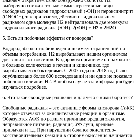
Важным открытием было обнаружено свойство Н2
выборочно снижать только самые агрессивные виды
свободных радикалов гидроксильный (•ОН) и пероксинитрит
(ONOO−), так при взаимодействии с гидроксильным
радикалом одна молекула Н2 нейтрализовала две молекулы
гидроксильного радикала (•ОН).
2(•ОН) + H2 = 2H2O
5. Есть ли побочные эффекты от водорода?
Водород абсолютно безвреден и не имеет ограничений по
объемы потребления. Н2 вырабатывает нашим организмом
для защиты от токсинов. В здоровом организме он находится
в больших количествах в печени и кишечнике, где
вырабатывается бактериями. С 2007 года по 2018 год было
опубликовано более 600 исследований и ни одно не показало
побочного влияния Н2. В любом случае эта информация будет
изучаться подробнее.
6. Что такое свободные радикалы и для чего с ними бороться?
Свободные радикалы – это активные формы кислорода (АФК)
которые отвечают за окислительные реакции в организме.
Образуются АФК по разным причинам: вредная экология,
неправильное питание, радиация, УФ лучи, вредные
привычки и т.д. При нарушении баланса окислитено-
восстановительных реакций в сторону окисления начинается